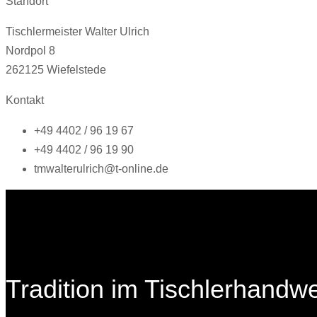
Standort
Tischlermeister Walter Ulrich
Nordpol 8
262125 Wiefelstede
Kontakt
+49 4402 / 96 19 67
+49 4402 / 96 19 90
tmwalterulrich@t-online.de
Tradition im Tischlerhandw