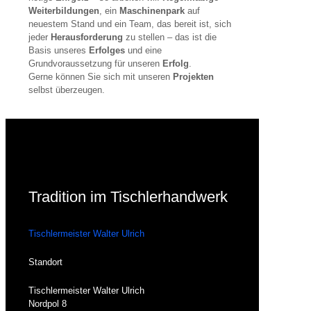
Weiterbildungen
, ein
Maschinenpark
auf
neuestem Stand und ein Team, das bereit ist, sich
jeder
Herausforderung
zu stellen – das ist die
Basis unseres
Erfolges
und eine
Grundvoraussetzung für unseren
Erfolg
.
Gerne können Sie sich mit unseren
Projekten
selbst überzeugen.
Zu unseren Projekten
Tradition im Tischlerhandwerk
Tischlermeister Walter Ulrich
Standort
Tischlermeister Walter Ulrich
Nordpol 8