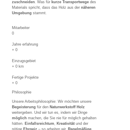
zuschneiden
. Was für
kurze Transportwege
des
Materials spricht, dass das Holz aus der
näheren
Umgebung
stammt.
Mitarbeiter
0
Jahre erfahrung
+
0
Einzugsgebiet
+
0
km
Fertige Projekte
+
0
Philosophie
Unsere Arbeitsphilosophie: Wir möchten unsere
Begeisterung
für den
Naturwerkstoff Holz
weitergeben. Und wir tun es, indem wir Dinge
möglich
machen, die Sie nie für möglich gehalten
hätten.
Einfallsreichtum
,
Kreativität
und der
nötige
Ehrgeiz
– so arbeiten wir.
Regelmäßige